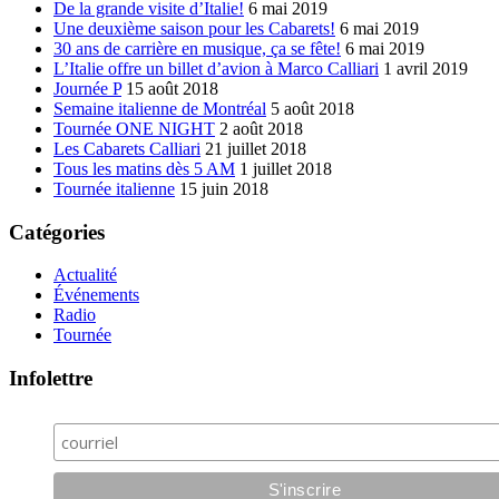
De la grande visite d’Italie!
6 mai 2019
Une deuxième saison pour les Cabarets!
6 mai 2019
30 ans de carrière en musique, ça se fête!
6 mai 2019
L’Italie offre un billet d’avion à Marco Calliari
1 avril 2019
Journée P
15 août 2018
Semaine italienne de Montréal
5 août 2018
Tournée ONE NIGHT
2 août 2018
Les Cabarets Calliari
21 juillet 2018
Tous les matins dès 5 AM
1 juillet 2018
Tournée italienne
15 juin 2018
Catégories
Actualité
Événements
Radio
Tournée
Infolettre