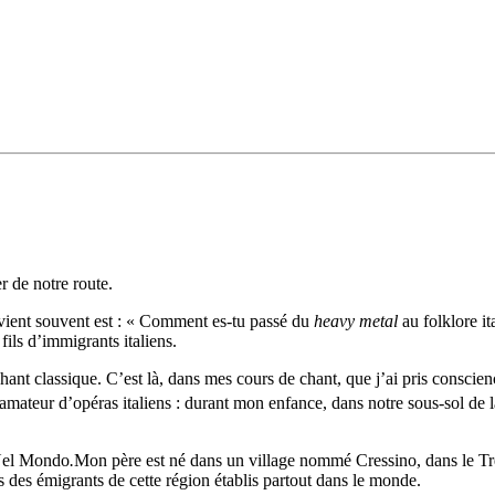
r de notre route.
evient souvent est : « Comment es-tu passé du
heavy metal
au folklore i
fils d’immigrants italiens.
chant classique. C’est là, dans mes cours de chant, que j’ai pris conscie
mateur d’opéras italiens : durant mon enfance, dans notre sous-sol de 
i Nel Mondo
.
Mon père est né dans un village nommé Cressino, dans le Tr
 des émigrants de cette région établis partout dans le monde.