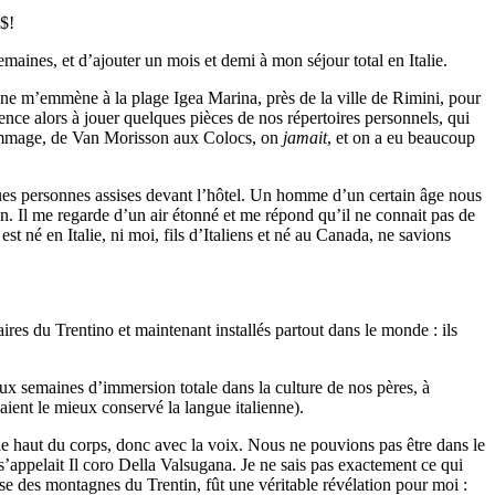
0$!
aines, et d’ajouter un mois et demi à mon séjour total en Italie.
ine m’emmène à la plage Igea Marina, près de la ville de Rimini, pour
ence alors à jouer quelques pièces de nos répertoires personnels, qui
Dommage, de Van Morisson aux Colocs, on
jamait
, et on a eu beaucoup
ues personnes assises devant l’hôtel. Un homme d’un certain âge nous
en. Il me regarde d’un air étonné et me répond qu’il ne connait pas de
t né en Italie, ni moi, fils d’Italiens et né au Canada, ne savions
aires du Trentino et maintenant installés partout dans le monde : ils
x semaines d’immersion totale dans la culture de nos pères, à
vaient le mieux conservé la langue italienne).
 le haut du corps, donc avec la voix. Nous ne pouvions pas être dans le
’appelait Il coro Della Valsugana. Je ne sais pas exactement ce qui
se des montagnes du Trentin, fût une véritable révélation pour moi :