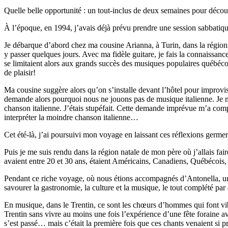
Quelle belle opportunité : un tout-inclus de deux semaines pour déco
À l’époque, en 1994, j’avais déjà prévu prendre une session sabbatiqu
Je débarque d’abord chez ma cousine Arianna, à Turin, dans la région
y passer quelques jours. Avec ma fidèle guitare, je fais la connaissan
se limitaient alors aux grands succès des musiques populaires québ
de plaisir!
Ma cousine suggère alors qu’on s’installe devant l’hôtel pour improvi
demande alors pourquoi nous ne jouons pas de musique italienne. Je me 
chanson italienne. J’étais stupéfait. Cette demande imprévue m’a complè
interpréter la moindre chanson italienne…
Cet été-là, j’ai poursuivi mon voyage en laissant ces réflexions germ
Puis je me suis rendu dans la région natale de mon père où j’allais faire
avaient entre 20 et 30 ans, étaient Américains, Canadiens, Québéco
Pendant ce riche voyage, où nous étions accompagnés d’Antonella, un
savourer la gastronomie, la culture et la musique, le tout complété par 
En musique, dans le Trentin, ce sont les chœurs d’hommes qui font vibr
Trentin sans vivre au moins une fois l’expérience d’une fête foraine a
s’est passé… mais c’était la première fois que ces chants venaient si