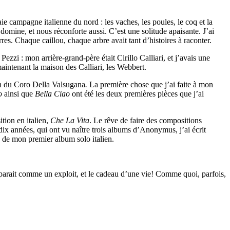
ie campagne italienne du nord : les vaches, les poules, le coq et la
omine, et nous réconforte aussi. C’est une solitude apaisante. J’ai
es. Chaque caillou, chaque arbre avait tant d’histoires à raconter.
 Pezzi : mon arrière-grand-père était Cirillo Calliari, et j’avais une
intenant la maison des Calliari, les Webbert.
ion du Coro Della Valsugana
.
La première chose que j’ai faite à mon
io
ainsi que
Bella Ciao
ont été les deux premières pièces que j’ai
tion en italien,
Che La Vita
. Le rêve de faire des compositions
 dix années, qui ont vu naître trois albums d’Anonymus, j’ai écrit
re de mon premier album solo italien.
parait comme un exploit, et le cadeau d’une vie! Comme quoi, parfois,