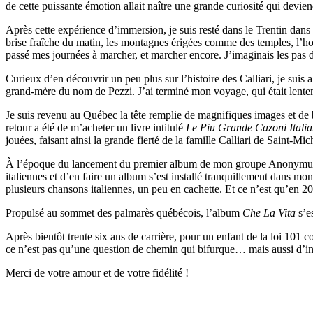
de cette puissante émotion allait naître une grande curiosité qui devien
Après cette expérience d’immersion, je suis resté dans le Trentin dans 
brise fraîche du matin, les montagnes érigées comme des temples, l’hor
passé mes journées à marcher, et marcher encore. J’imaginais les pas d
Curieux d’en découvrir un peu plus sur l’histoire des Calliari, je suis al
grand-mère du nom de Pezzi. J’ai terminé mon voyage, qui était lentem
Je suis revenu au Québec la tête remplie de magnifiques images et de 
retour a été de m’acheter un livre intitulé
Le Piu Grande Cazoni Itali
jouées, faisant ainsi la grande fierté de la famille Calliari de Saint-Mic
À l’époque du lancement du premier album de mon groupe Anonymu
italiennes et d’en faire un album s’est installé tranquillement dans mo
plusieurs chansons italiennes, un peu en cachette. Et ce n’est qu’en
Propulsé au sommet des palmarès québécois, l’album
Che La Vita
s’e
Après bientôt trente six ans de carrière, pour un enfant de la loi 1
ce n’est pas qu’une question de chemin qui bifurque… mais aussi d’insti
Merci de votre amour et de votre fidélité !