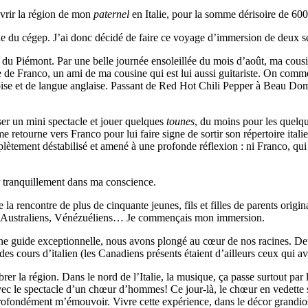
uvrir la région de mon
paternel
en Italie, pour la somme dérisoire de 60
e du cégep. J’ai donc décidé de faire ce voyage d’immersion de deux sem
 du Piémont. Par une belle journée ensoleillée du mois d’août, ma cous
ce de Franco, un ami de ma cousine qui est lui aussi guitariste. On comm
écoise et de langue anglaise. Passant de Red Hot Chili Pepper à Beau 
ser un mini spectacle et jouer quelques
tounes
, du moins pour les quelq
retourne vers Franco pour lui faire signe de sortir son répertoire itali
tement déstabilisé et amené à une profonde réflexion : ni Franco, qui es
er tranquillement dans ma conscience.
 la rencontre de plus de cinquante jeunes, fils et filles de parents origin
is, Australiens, Vénézuéliens… Je commençais mon immersion.
e guide exceptionnelle, nous avons plongé au cœur de nos racines. Deu
des cours d’italien (les Canadiens présents étaient d’ailleurs ceux qui a
er la région. Dans le nord de l’Italie, la musique, ça passe surtout par
vec le spectacle d’un chœur d’hommes! Ce jour-là, le chœur en vedette s
 profondément m’émouvoir. Vivre cette expérience, dans le décor grandio