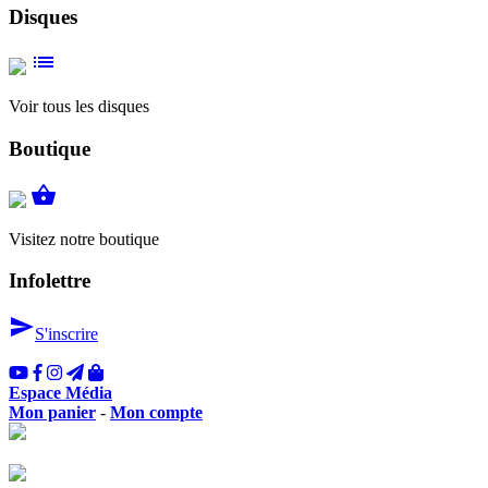
Disques
list
Voir tous les disques
Boutique
shopping_basket
Visitez notre boutique
Infolettre
send
S'inscrire
Espace Média
Mon panier
-
Mon compte