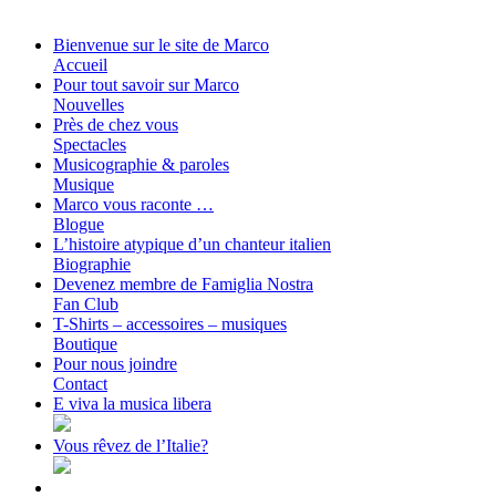
Bienvenue sur le site de Marco
Accueil
Pour tout savoir sur Marco
Nouvelles
Près de chez vous
Spectacles
Musicographie & paroles
Musique
Marco vous raconte …
Blogue
L’histoire atypique d’un chanteur italien
Biographie
Devenez membre de Famiglia Nostra
Fan Club
T-Shirts – accessoires – musiques
Boutique
Pour nous joindre
Contact
E viva la musica libera
Vous rêvez de l’Italie?