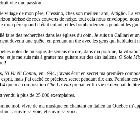
drait vite une passion.
le village de mon père, Cressino, chez son meilleur ami, Attiglio. La vra
izon hérissé de rocs couverts de neige, tout cela nous enveloppe, nous d
e mon père quand il était enfant, et les bombardements pendant les guerr
lé faire des recherches dans les églises du coin. Je suis un Calliari et un
ent devenu une quête, en prenant un thé avec les gens qui habitaient ma
belles notes de musique. Je sentais encore, dans ma poitrine, la vibrat
ane
, et je me suis mis à gratter ma guitare sur des airs italiens.
O Sole M
hel!
s,
Ni Vu Ni Connu
, en 1994, j’avais écrit en secret ma première composi
n esprit, mais j’ai caché ce précieux secret pendant dix ans. Pendant ces
 2004 que ma composition
Che La Vita
prenait enfin vie et devenait le tit
st vendu à plus de 25 000 exemplaires
.
01 comme moi, vivre de ma musique en chantant en italien au Québec m’ap
nct : suivre sa voie, et suivre sa voix.