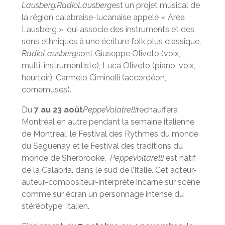
Lausberg.RadioLausberg
est un projet musical de
la région calabraise-lucanaise appelé « Area
Lausberg », qui associe des instruments et des
sons ethniques à une écriture folk plus classique.
RadioLausberg
sont Giuseppe Oliveto (voix,
multi-instrumentiste), Luca Oliveto (piano, voix,
heurtoir), Carmelo Ciminelli (accordéon,
cornemuses).
Du
7 au 23 août
PeppeVolatrelli
réchauffera
Montréal en autre pendant la semaine italienne
de Montréal, le Festival des Rythmes du monde
du Saguenay et le Festival des traditions du
monde de Sherbrooke.
PeppeVoltarelli
est natif
de la Calabria, dans le sud de l’Italie. Cet acteur-
auteur-compositeur-interprète incarne sur scène
comme sur écran un personnage intense du
stéréotype italien.