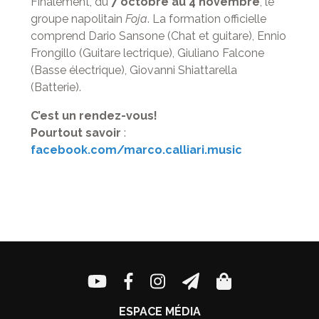
Finalement, du
7 octobre au 4 novembre
, le
groupe napolitain
Foja
. La formation officielle
comprend Dario Sansone (Chat et guitare), Ennio
Frongillo (Guitare lectrique), Giuliano Falcone
(Basse électrique), Giovanni Shiattarella
(Batterie).
C’est un rendez-vous!
Pourtout savoir
:
facebook.com/marco.calliari.music
ESPACE MÉDIA