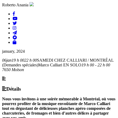
Roberto Anania
january, 2024
06
jan
19 h 00
22 h 00
SAMEDI CHEZ CALLIARI / MONTRÉAL
(Demandes spéciales)
Marco Calliari EN SOLO
19 h 00 - 22 h 00
7650 Molson
Détails
Nous vous invitons à une soirée mémorable à Montréal, où vous
pourrez profiter de la musique envoûtante de Marco Calliari
tout en dégustant de délicieuses planches apéro composées de
charcuteries, de fromages et bien d’autres délices à partager
avec vos amis.