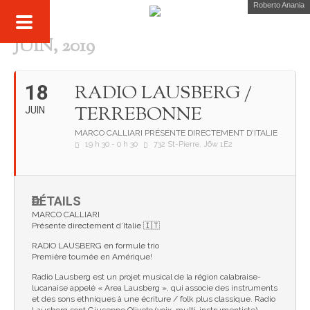
Roberto Anania
JUIN, 2019
18
RADIO LAUSBERG /
TERREBONNE
JUIN
MARCO CALLIARI PRÉSENTE DIRECTEMENT D'ITALIE
19 h 30 - 0 h 30
732 St-Pierre, J6w 1E2
DÉTAILS
MARCO CALLIARI
Présente directement d’Italie 🇮🇹
RADIO LAUSBERG en formule trio
Première tournée en Amérique!
Radio Lausberg est un projet musical de la région calabraise-
lucanaise appelé « Area Lausberg », qui associe des instruments
et des sons ethniques à une écriture / folk plus classique. Radio