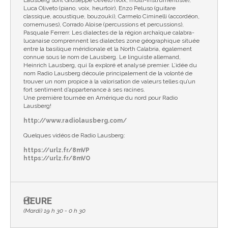
Lausberg sont Giuseppe Oliveto (voix, multi-instrumentiste),
Luca Oliveto (piano, voix, heurtoir), Enzo Peluso (guitare
classique, acoustique, bouzouki), Carmelo Ciminelli (accordéon,
cornemuses), Corrado Aloise (percussions et percussions),
Pasquale Ferrerr. Les dialectes de la région archaïque calabra-
lucanaise comprennent les dialectes zone géographique située
entre la basilique méridionale et la North Calabria, également
connue sous le nom de Lausberg. Le linguiste allemand,
Heinrich Lausberg, qui l’a exploré et analysé premier. L’idée du
nom Radio Lausberg découle principalement de la volonté de
trouver un nom propice à la valorisation de valeurs telles qu’un
fort sentiment d’appartenance à ses racines.
Une première tournée en Amérique du nord pour Radio
Lausberg!
http://www.radiolausberg.com/
Quelques vidéos de Radio Lausberg:
https://urlz.fr/8mVP
https://urlz.fr/8mVO
HEURE
(Mardi) 19 h 30 - 0 h 30