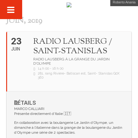
Roberto Anania
JUIN, 2019
23
RADIO LAUSBERG /
SAINT-STANISLAS
JUIN
RADIO LAUSBERG À LA GRANGE DU JARDIN
D'OLYMPE
14 h 00 - 16 h 00
281, rang Rivière- Batiscan est, Saint- Stanislas G0X
3E0
DÉTAILS
MARCO CALLIARI
Présente directement d’Italie 🇮🇹
En collaboration avec la boulangerie Le Jardin d’Olympe, un
dimanche à l’italienne dans la grange de la boulangerie du Jardin
d’Olympe une série de 2 spectacles.