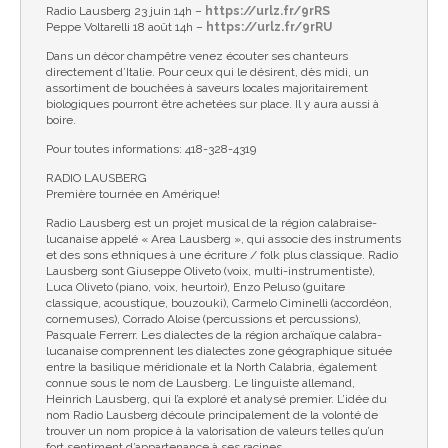
Radio Lausberg 23 juin 14h –
https://urlz.fr/9rRS
Peppe Voltarelli 18 août 14h –
https://urlz.fr/9rRU
Dans un décor champêtre venez écouter ses chanteurs
directement d’Italie. Pour ceux qui le désirent, dès midi, un
assortiment de bouchées à saveurs locales majoritairement
biologiques pourront être achetées sur place. Il y aura aussi à
boire.
Pour toutes informations: 418-328-4319
RADIO LAUSBERG
Première tournée en Amérique!
Radio Lausberg est un projet musical de la région calabraise-
lucanaise appelé « Area Lausberg », qui associe des instruments
et des sons ethniques à une écriture / folk plus classique. Radio
Lausberg sont Giuseppe Oliveto (voix, multi-instrumentiste),
Luca Oliveto (piano, voix, heurtoir), Enzo Peluso (guitare
classique, acoustique, bouzouki), Carmelo Ciminelli (accordéon,
cornemuses), Corrado Aloise (percussions et percussions),
Pasquale Ferrerr. Les dialectes de la région archaïque calabra-
lucanaise comprennent les dialectes zone géographique située
entre la basilique méridionale et la North Calabria, également
connue sous le nom de Lausberg. Le linguiste allemand,
Heinrich Lausberg, qui l’a exploré et analysé premier. L’idée du
nom Radio Lausberg découle principalement de la volonté de
trouver un nom propice à la valorisation de valeurs telles qu’un
fort sentiment d’appartenance à ses racines.