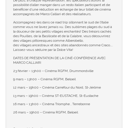
De plus, à chaque représentation, les spectateurs auront la
possibilité d’aller manger dans un resto italien participant et de
bénéficier d’une réduction en échange de leur billet de cinéma
accompagnés de Marco Calliari et des réalisateurs.
Accompagnez-les dans ce road trip sillonnant le sud de l’Italie
comme vous ne l’avez jamais vu. Des sublimes plages du sud à
la douceur de ses petits villages enchantés! Des trésors cachés
des Pouilles, de la Basilicate et de la Calabre, vous découvrirez
des villages pittoresques comme Alberobello,
des villages ancestraux et des sites abandonnés comme Craco….
Laissez-vous séduire par la Dolce Vita!
DATES DE PRÉSENTATION DE LA CINÉ-CONFÉRENCE AVEC
MARCO CALLIARI
23 février – 13h00 – Cinéma RGFM, Drummondville
9 mars – 13h00 – Cinéma RGFM, Beloeil
12 mars – 19h00 – Cinéma Carrefour du Nord, St-Jérôme
13 mars – 19h00 – Cinéma ST-EUSTACHE, St-Eustache
16 mars – 13h00 – Cinéma Triomphe , Terrebonne
26 mars – 19h00 – Cinéma RGFM, Beloeil