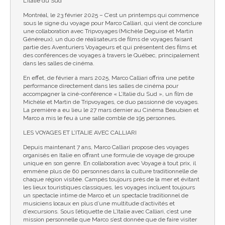
L’Italie du Sud
Montréal, le 23 février 2025 – C’est un printemps qui commence
sous le signe du voyage pour Marco Calliari, qui vient de conclure
une collaboration avec Tripvoyages (Michèle Deguise et Martin
Généreux), un duo de réalisateurs de films de voyages faisant
partie des Aventuriers Voyageurs et qui présentent des films et
des conférences de voyages à travers le Québec, principalement
dans les salles de cinéma.
En effet, de février à mars 2025, Marco Calliari offrira une petite
performance directement dans les salles de cinéma pour
accompagner la ciné-conférence « L’Italie du Sud », un film de
Michèle et Martin de Tripvoyages, ce duo passionné de voyages.
La première a eu lieu le 27 mars dernier au Cinéma Beaubien et
Marco a mis le feu à une salle comble de 195 personnes.
LES VOYAGES ET L’ITALIE AVEC CALLIARI
Depuis maintenant 7 ans, Marco Calliari propose des voyages
organisés en Italie en offrant une formule de voyage de groupe
unique en son genre. En collaboration avec Voyage à tout prix, il
emmène plus de 60 personnes dans la culture traditionnelle de
chaque région visitée. Campés toujours près de la mer et évitant
les lieux touristiques classiques, les voyages incluent toujours
un spectacle intime de Marco et un spectacle traditionnel de
musiciens locaux en plus d’une multitude d’activités et
d’excursions. Sous l’étiquette de L’Italie avec Calliari, c’est une
mission personnelle que Marco s’est donnée que de faire visiter