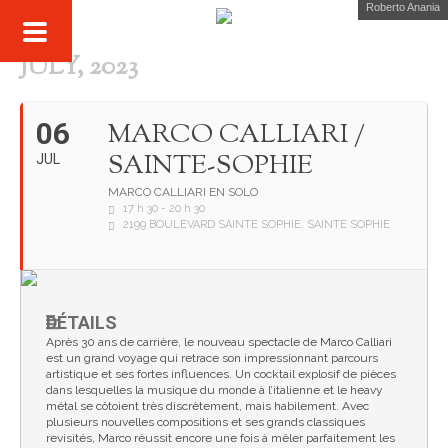
Roberto Anania
JULY, 2023
06
MARCO CALLIARI /
SAINTE-SOPHIE
JUL
MARCO CALLIARI EN SOLO
17 h 30 - 20 h 30
2199 BOULEVARD SAINTE SOPHIE, SAINTE SOPHIE
DÉTAILS
Après 30 ans de carrière, le nouveau spectacle de Marco Calliari
est un grand voyage qui retrace son impressionnant parcours
artistique et ses fortes influences. Un cocktail explosif de pièces
dans lesquelles la musique du monde à l’italienne et le heavy
métal se côtoient très discrètement, mais habilement. Avec
plusieurs nouvelles compositions et ses grands classiques
revisités, Marco réussit encore une fois à mêler parfaitement les