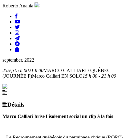
Roberto Anania
september, 2022
25
sep
15 h 00
21 h 00
MARCO CALLIARI / QUÉBEC
(JOURNÉE P)
Marco Calliari EN SOLO
15 h 00 - 21 h 00
Détails
Marco Calliari brise l’isolement social un clip à la fois
– Le Regroupement québécois du parrainage civique (RQPC),