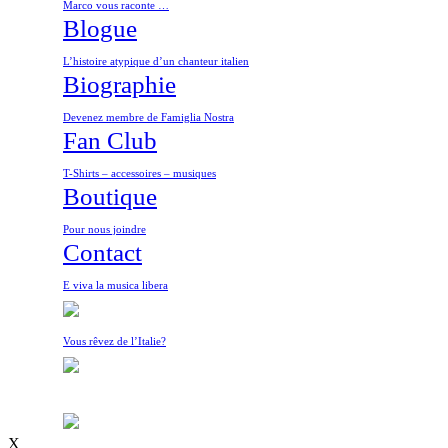
Marco vous raconte …
Blogue
L’histoire atypique d’un chanteur italien
Biographie
Devenez membre de Famiglia Nostra
Fan Club
T-Shirts – accessoires – musiques
Boutique
Pour nous joindre
Contact
E viva la musica libera
Vous rêvez de l’Italie?
X