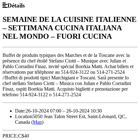
Détails
SEMAINE DE LA CUISINE ITALIENNE
– SETTIMANA CUCINA ITALIANA
NEL MONDO – FUORI CUCINA
Buffet de produits typiques des Marches et de la Toscane avec la
présence du chef étoilé Stefano Ciotti – Musique avec Julian et
Pablo Corradini Finaz, invité spécial Borrkia Matti. Achat billets et
réservations par téléphone au 514-924-3122 ou 514-271-2524
//Buffet di prodotti tipici Marchigiani e Toscani. Sarà presente lo
chef stellato Stefano Ciotti – Musica con Julian e Pablo Corradini
Finaz, ospiti Borrkia Matti. Acquisto biglietti e prenotazione per
telefono 514-924-3122 o 514-271-2524
Date:
26-10-2024 07:00 – 26-10-2024 10:30
Location
5050 Jean Talon Street Est, Saint-Léonard, QC,
Canada (
Map
)
PRICE:
C$
40