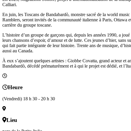
Calliari.
En juin, les Toscans de Bandabardò, monstre sacré de la world music i
Ramblers, seront invités de la communauté italienne à Paris, Ottawa et 
carrière du groupe toscane.
L’histoire d’un groupe de garçons qui, depuis les années 1990, a joué 
leurs chansons d’espoir, d’amour et de lutte. Ces jeunes d’hier, sans su
qui fait partie intégrante de leur histoire. Trente ans de musique, d’
aussi au Canada.
À eux s’ajoutent quelques artistes : Giobbe Covatta, grand acteur et 
Bandabardò, décédé prématurément et à qui le projet est dédié, et l’I
Heure
(Vendredi) 18 h 30 - 20 h 30
Lieu