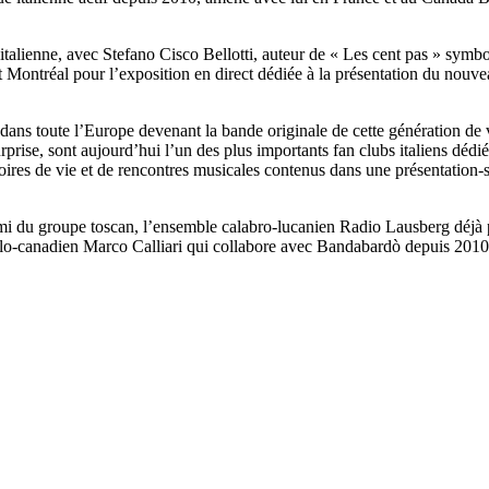
talienne, avec Stefano Cisco Bellotti, auteur de « Les cent pas » symbo
Montréal pour l’exposition en direct dédiée à la présentation du nouveau 
dans toute l’Europe devenant la bande originale de cette génération de vi
rprise, sont aujourd’hui l’un des plus importants fan clubs italiens dédié
histoires de vie et de rencontres musicales contenus dans une présentati
ami du groupe toscan, l’ensemble calabro-lucanien Radio Lausberg déjà 
talo-canadien Marco Calliari qui collabore avec Bandabardò depuis 2010