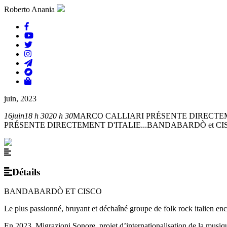
Roberto Anania
juin, 2023
16
juin
18 h 30
20 h 30
MARCO CALLIARI PRÉSENTE DIRECTEM
PRÉSENTE DIRECTEMENT D'ITALIE...BANDABARDÒ et CI
Détails
BANDABARDÒ ET CISCO
Le plus passionné, bruyant et déchaîné groupe de folk rock italien enco
En 2023, Migrazioni Sonore, projet d’internationalisation de la mus