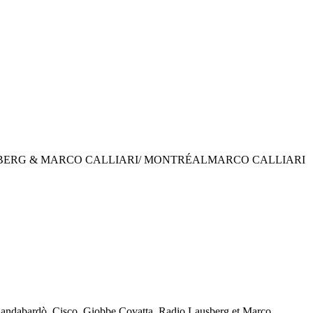
SBERG & MARCO CALLIARI/ MONTRÉAL
MARCO CALLIARI
a Bandabardò, Cisco, Giobbe Covatta, Radio Lausberg et Marco