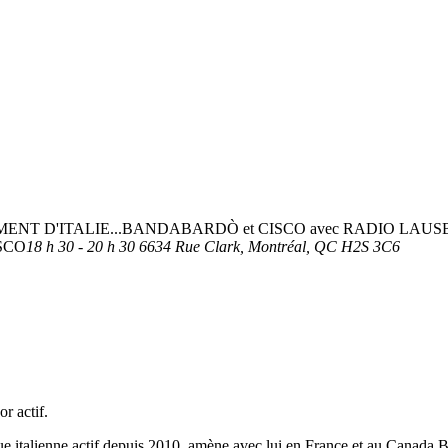
ENT D'ITALIE...BANDABARDÒ et CISCO avec RADIO LAU
SCO
18 h 30 - 20 h 30
6634 Rue Clark, Montréal, QC H2S 3C6
r actif.
ique italienne actif depuis 2010, amène avec lui en France et au Canad