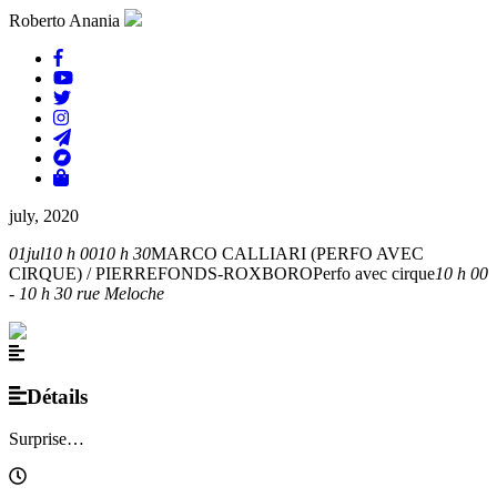
Roberto Anania
july, 2020
01
jul
10 h 00
10 h 30
MARCO CALLIARI (PERFO AVEC
CIRQUE) / PIERREFONDS-ROXBORO
Perfo avec cirque
10 h 00
- 10 h 30
rue Meloche
Détails
Surprise…