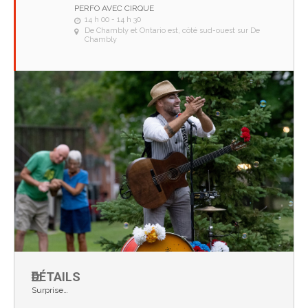
PERFO AVEC CIRQUE
14 h 00 - 14 h 30
De Chambly et Ontario est, côté sud-ouest sur De
Chambly
DÉTAILS
Surprise…