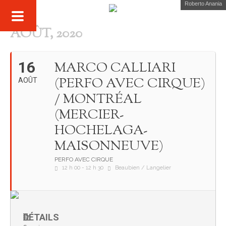
Roberto Anania
AOÛT, 2020
16
MARCO CALLIARI
(PERFO AVEC CIRQUE)
AOÛT
/ MONTRÉAL
(MERCIER-
HOCHELAGA-
MAISONNEUVE)
PERFO AVEC CIRQUE
12 h 00 - 12 h 30
Beaubien / Langelier
DÉTAILS