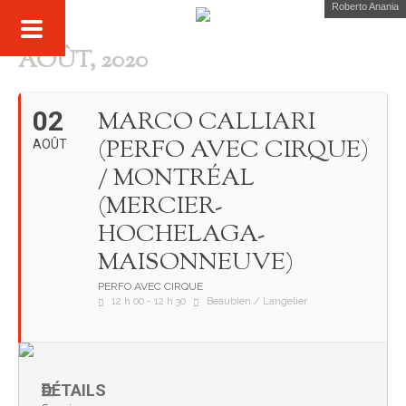
Roberto Anania
AOÛT, 2020
02
MARCO CALLIARI
(PERFO AVEC CIRQUE)
AOÛT
/ MONTRÉAL
(MERCIER-
HOCHELAGA-
MAISONNEUVE)
PERFO AVEC CIRQUE
12 h 00 - 12 h 30
Beaubien / Langelier
DÉTAILS