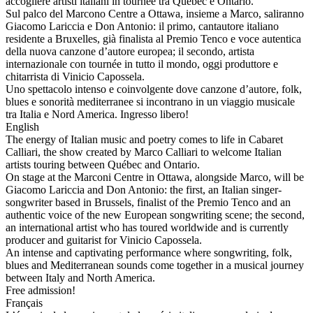
accogliere artisti italiani in tournée tra Québec e Ontario.
Sul palco del Marcono Centre a Ottawa, insieme a Marco, saliranno
Giacomo Lariccia e Don Antonio: il primo, cantautore italiano
residente a Bruxelles, già finalista al Premio Tenco e voce autentica
della nuova canzone d’autore europea; il secondo, artista
internazionale con tournée in tutto il mondo, oggi produttore e
chitarrista di Vinicio Capossela.
Uno spettacolo intenso e coinvolgente dove canzone d’autore, folk,
blues e sonorità mediterranee si incontrano in un viaggio musicale
tra Italia e Nord America. Ingresso libero!
English
The energy of Italian music and poetry comes to life in Cabaret
Calliari, the show created by Marco Calliari to welcome Italian
artists touring between Québec and Ontario.
On stage at the Marconi Centre in Ottawa, alongside Marco, will be
Giacomo Lariccia and Don Antonio: the first, an Italian singer-
songwriter based in Brussels, finalist of the Premio Tenco and an
authentic voice of the new European songwriting scene; the second,
an international artist who has toured worldwide and is currently
producer and guitarist for Vinicio Capossela.
An intense and captivating performance where songwriting, folk,
blues and Mediterranean sounds come together in a musical journey
between Italy and North America.
Free admission!
Français