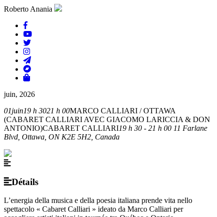
Roberto Anania
juin, 2026
01
juin
19 h 30
21 h 00
MARCO CALLIARI / OTTAWA
(CABARET CALLIARI AVEC GIACOMO LARICCIA & DON
ANTONIO)
CABARET CALLIARI
19 h 30 - 21 h 00
11 Farlane
Blvd, Ottawa, ON K2E 5H2, Canada
Détails
L’energia della musica e della poesia italiana prende vita nello
spettacolo « Cabaret Calliari » ideato da Marco Calliari per