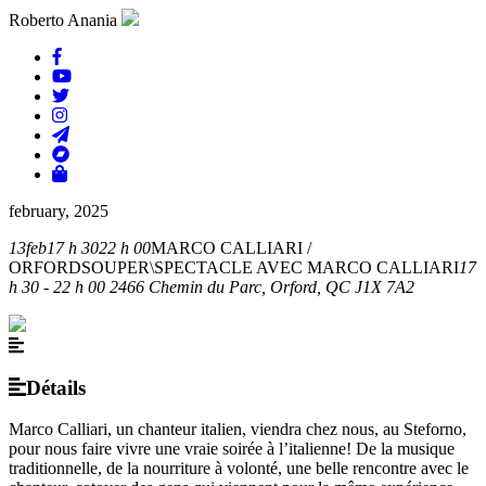
Roberto Anania
february, 2025
13
feb
17 h 30
22 h 00
MARCO CALLIARI /
ORFORD
SOUPER\SPECTACLE AVEC MARCO CALLIARI
17
h 30 - 22 h 00
2466 Chemin du Parc, Orford, QC J1X 7A2
Détails
Marco Calliari, un chanteur italien, viendra chez nous, au Steforno,
pour nous faire vivre une vraie soirée à l’italienne! De la musique
traditionnelle, de la nourriture à volonté, une belle rencontre avec le