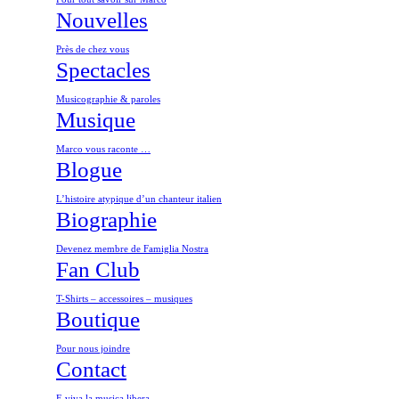
Nouvelles
Près de chez vous
Spectacles
Musicographie & paroles
Musique
Marco vous raconte …
Blogue
L’histoire atypique d’un chanteur italien
Biographie
Devenez membre de Famiglia Nostra
Fan Club
T-Shirts – accessoires – musiques
Boutique
Pour nous joindre
Contact
E viva la musica libera