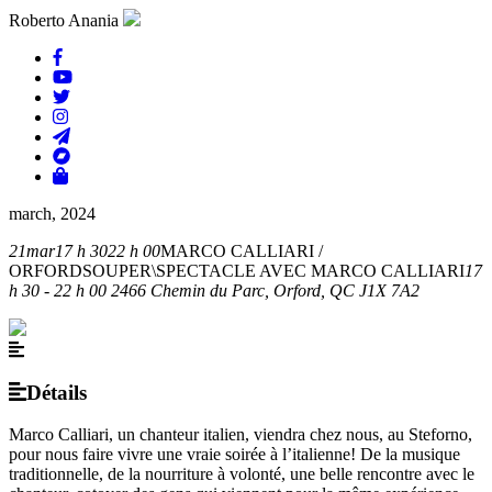
Roberto Anania
march, 2024
21
mar
17 h 30
22 h 00
MARCO CALLIARI /
ORFORD
SOUPER\SPECTACLE AVEC MARCO CALLIARI
17
h 30 - 22 h 00
2466 Chemin du Parc, Orford, QC J1X 7A2
Détails
Marco Calliari, un chanteur italien, viendra chez nous, au Steforno,
pour nous faire vivre une vraie soirée à l’italienne! De la musique
traditionnelle, de la nourriture à volonté, une belle rencontre avec le