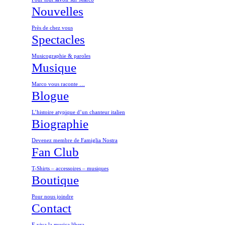
Nouvelles
Près de chez vous
Spectacles
Musicographie & paroles
Musique
Marco vous raconte …
Blogue
L’histoire atypique d’un chanteur italien
Biographie
Devenez membre de Famiglia Nostra
Fan Club
T-Shirts – accessoires – musiques
Boutique
Pour nous joindre
Contact
E viva la musica libera