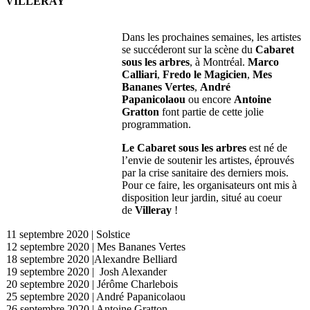
VILLERAY
Dans les prochaines semaines, les artistes
se succéderont sur la scène du
Cabaret
sous les arbres
, à Montréal.
Marco
Calliari
,
Fredo le Magicien
,
Mes
Bananes Vertes
,
André
Papanicolaou
ou encore
Antoine
Gratton
font partie de cette jolie
programmation.
Le Cabaret sous les arbres
est né de
l’envie de soutenir les artistes, éprouvés
par la crise sanitaire des derniers mois.
Pour ce faire, les organisateurs ont mis à
disposition leur jardin, situé au coeur
de
Villeray
!
11 septembre 2020 | Solstice
12 septembre 2020 | Mes Bananes Vertes
18 septembre 2020 |Alexandre Belliard
19 septembre 2020 | Josh Alexander
20 septembre 2020 | Jérôme Charlebois
25 septembre 2020 | André Papanicolaou
26 septembre 2020 | Antoine Gratton