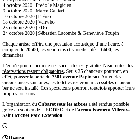
4 octobre 2020 | Fredo le Magicien
9 octobre 2020 | Marco Calliari
10 octobre 2020 | Elémo
18 octobre 2020 | Vanwho
23 octobre 2020 | 7D6
24 octobre 2020 | Sébastien Lacombe & Geneviève Toupin
Chaque artiste offrira une prestation acoustique d’une heure,
à
compter de 20h00, les vendredis et samedis
;
dès 16h00, les
dimanches
.
L’entrée pour chacun de ces spectacles est gratuite. Néanmoins,
les
réservations restent obligatoires
. Seuls 25 chanceux pourront, en
effet, pousser la porte du
7501 avenue Papineau
. Au vu des
circonstances sanitaires, les toilettes resteront inacessibles et aucun
bar ne sera installé. Les spectateurs pourront toutefois apporter leurs
propres boissons.
L’organisation du
Cabaret sous les arbres
a été rendue possible
grâce au soutien de la
SODEC
et de l’
arrondissement Villeray-
Saint Michel-Parc Extension
.
Heure