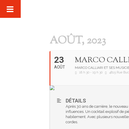
AOÛT, 2023
23
MARCO CALLI
AOÛT
MARCO CALLIARI ET SES MUSICI
18 h 30 - 19 h 30
4815 Rue Buc
DÉTAILS
Après 30 ans de carrière, le nouveau 
influences. Un cocktail explosif de p
habilement. Avec plusieurs nouvelles 
cordes.