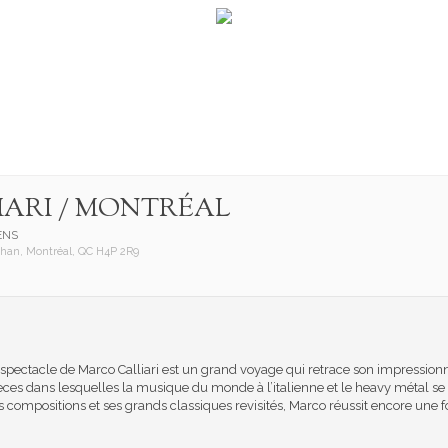
ARI / MONTRÉAL
ENS
han, Montréal, QC H4P 2R9
spectacle de Marco Calliari est un grand voyage qui retrace son impressionna
ièces dans lesquelles la musique du monde à l’italienne et le heavy métal se
compositions et ses grands classiques revisités, Marco réussit encore une fo