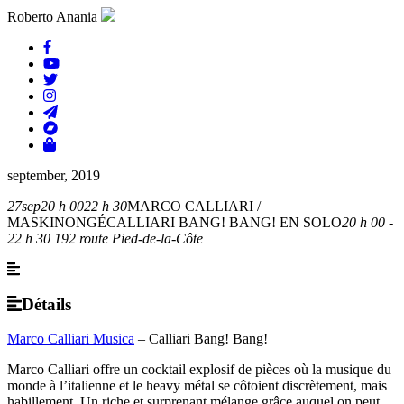
Roberto Anania
september, 2019
27
sep
20 h 00
22 h 30
MARCO CALLIARI /
MASKINONGÉ
CALLIARI BANG! BANG! EN SOLO
20 h 00 -
22 h 30
192 route Pied-de-la-Côte
Détails
Marco Calliari Musica
– Calliari Bang! Bang!
Marco Calliari offre un cocktail explosif de pièces où la musique du
monde à l’italienne et le heavy métal se côtoient discrètement, mais
habillement. Un riche et surprenant mélange grâce auquel on peut