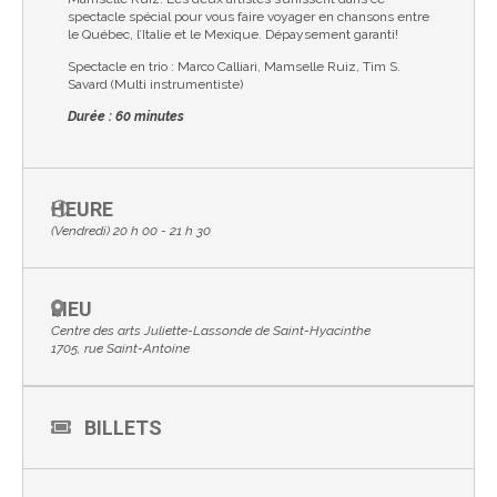
spectacle spécial pour vous faire voyager en chansons entre
le Québec, l’Italie et le Mexique. Dépaysement garanti!
Spectacle en trio : Marco Calliari, Mamselle Ruiz, Tim S.
Savard (Multi instrumentiste)
Durée : 60 minutes
HEURE
(Vendredi) 20 h 00 - 21 h 30
LIEU
Centre des arts Juliette-Lassonde de Saint-Hyacinthe
1705, rue Saint-Antoine
BILLETS