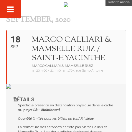
Roberto Anania
SEPTEMBER, 2020
18
MARCO CALLIARI &
MAMSELLE RUIZ /
SEP
SAINT-HYACINTHE
MARCO CALLIARI & MAMSELLE RUIZ
20 h 00 - 21 h 30
1705, rue Saint-Antoine
DÉTAILS
Spectacle présenté en distanciation physique dans le cadre
du projet
Là – Maintenant
Quantité limitée pour les billets au tarif Privilège
La fermeture des aéroports n’arrête pas Marco Calliari et
Mamselle Ruiz! Les deux artistes s’unissent dans ce