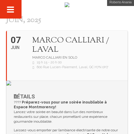
Roberto Anania
JUIN, 2025
07
MARCO CALLIARI /
LAVAL
JUIN
MARCO CALLIARI EN SOLO
19 h 15 - 20 h 00
600 Rue Lucien-Paiement, Laval, QC H7N 0H7
DÉTAILS
????
Préparez-vous pour une soirée inoubliable à
Espace Montmorency!
Lancez votre soirée en beauté dans l’un des nombreux
restaurants sur place, chacun promettant une expérience
gourmande inoubliable.
Laissez-vous emporter par l’ambiance électrisante de notre cour