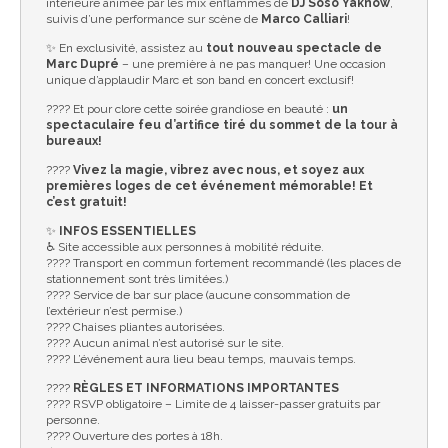
intérieure animée par les mix enflammés de
DJ Soso Yaknow
,
suivis d’une performance sur scène de
Marco Calliari
!
✨ En exclusivité, assistez au
tout nouveau spectacle de
Marc Dupré
– une première à ne pas manquer! Une occasion
unique d’applaudir Marc et son band en concert exclusif!
???? Et pour clore cette soirée grandiose en beauté :
un
spectaculaire feu d’artifice tiré du sommet de la tour à
bureaux!
????
Vivez la magie, vibrez avec nous, et soyez aux
premières loges de cet événement mémorable! Et
c’est gratuit!
✨
INFOS ESSENTIELLES
♿️ Site accessible aux personnes à mobilité réduite.
???? Transport en commun fortement recommandé (les places de
stationnement sont très limitées.)
???? Service de bar sur place (aucune consommation de
l’extérieur n’est permise.)
???? Chaises pliantes autorisées.
???? Aucun animal n’est autorisé sur le site.
???? L’événement aura lieu beau temps, mauvais temps.
????
RÈGLES ET INFORMATIONS IMPORTANTES
???? RSVP obligatoire – Limite de 4 laisser-passer gratuits par
personne.
???? Ouverture des portes à 18h.