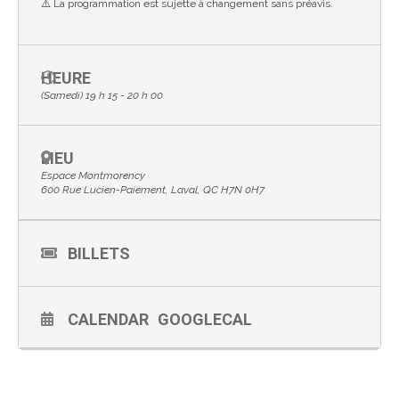
⚠️ La programmation est sujette à changement sans préavis.
HEURE
(Samedi) 19 h 15 - 20 h 00
LIEU
Espace Montmorency
600 Rue Lucien-Paiement, Laval, QC H7N 0H7
BILLETS
CALENDAR
GOOGLECAL