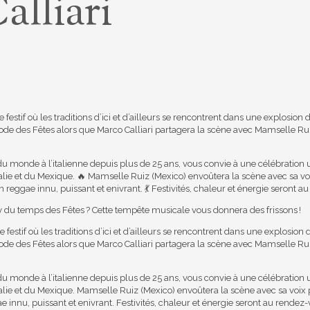
lliari
 festif où les traditions d’ici et d’ailleurs se rencontrent dans une explosio
iode des Fêtes alors que Marco Calliari partagera la scène avec Mamselle Ru
u monde à l’italienne depuis plus de 25 ans, vous convie à une célébration u
alie et du Mexique. 🔥 Mamselle Ruiz (Mexico) envoûtera la scène avec sa vo
reggae innu, puissant et enivrant. 💃 Festivités, chaleur et énergie seront a
ty du temps des Fêtes ? Cette tempête musicale vous donnera des frissons !
festif où les traditions d’ici et d’ailleurs se rencontrent dans une explosion
iode des Fêtes alors que Marco Calliari partagera la scène avec Mamselle Ru
u monde à l’italienne depuis plus de 25 ans, vous convie à une célébration u
talie et du Mexique. Mamselle Ruiz (Mexico) envoûtera la scène avec sa voix 
 innu, puissant et enivrant. Festivités, chaleur et énergie seront au rendez-