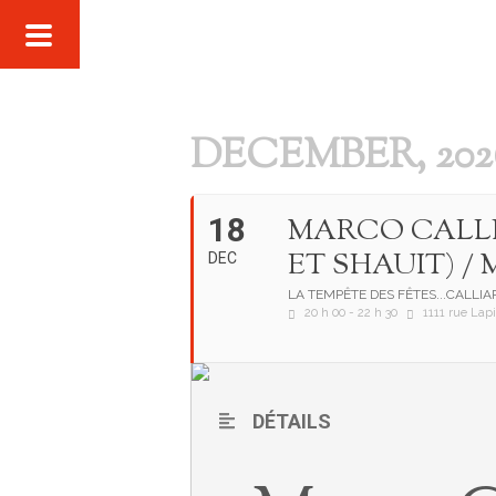
DECEMBER, 202
18
MARCO CALLI
ET SHAUIT) /
DEC
LA TEMPÊTE DES FÊTES...CALLIA
20 h 00 - 22 h 30
1111 rue Lapi
DÉTAILS