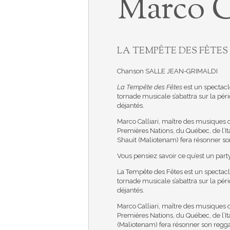
Marco Ca
LA TEMPÊTE DES FÊTES
Chanson
SALLE JEAN-GRIMALDI
La Tempête des Fêtes
est un spectacle
tornade musicale s’abattra sur la pér
déjantés.
Marco Calliari, maître des musiques d
Premières Nations, du Québec, de l’It
Shauit (Maliotenam) fera résonner son 
Vous pensiez savoir ce qu’est un par
La Tempête des Fêtes est un spectacle 
tornade musicale s’abattra sur la pér
déjantés.
Marco Calliari, maître des musiques d
Premières Nations, du Québec, de l’I
(Maliotenam) fera résonner son reggae