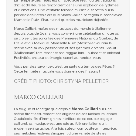
La Tempête des Fêtes est un spectacle festif où les traditions
d’ici et d’ailleurs se rencontrent dans une explosion de rythmes
et d’émotions. Une véritable tornade musicale s’abattra sur la
période des Fêtes alors que Marco Calliari partagera la scène avec
Mamselle Ruiz, Shauit ainsi que des musiciens déjantés.
Marco Calliari, maître des musiques du monde à l’italienne
depuis plus de 25 ans, vous convie à une célébration unique où
se croisent les sonorités des Premières Nations, du Québec, de
l’Italie et du Mexique. Mamselle Ruiz (Mexico) envoûtera la
scène avec sa voix passionnée et ses rythmes vibrants. Shauit
(Maliotenam) fera résonner son reggae innu, puissant et enivrant.
Festivités, chaleur et énergie seront au rendez-vous !
Vous pensiez savoir ce qu’est un party du temps des Fêtes ?
Cette tempête musicale vous donnera des frissons !
CRÉDIT PHOTO: CHRISTYNA PELLETIER
MARCO CALLIARI
La fougue et l’énergie que déploie
Marco Calliari
sur une
scène tirent assurément ses origines de ses racines italiennes.
Québécois, fils d’immigrants, héritiers de ce double bagage
culturel, sa musique est une ode au folklore italien qu’il
modernise à sa guise. À la fois auteur, compositeur, interprète,
ses mélodies festives s’inspirent d’une variété de styles