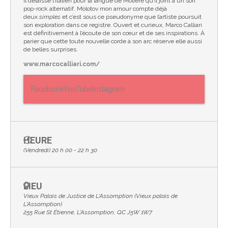
il délaisse l’italien pour la langue de Molière qu’il joint à un son
pop-rock alternatif. Molotov mon amour compte déjà
deux
simples
et c’est sous ce pseudonyme que l’artiste poursuit
son exploration dans ce registre. Ouvert et curieux, Marco Calliari
est définitivement à l’écoute de son cœur et de ses inspirations. À
parier que cette toute nouvelle corde à son arc réserve elle aussi
de belles surprises.
www.marcocalliari.com/
Facebook
YouTube
Instagram
HEURE
(Vendredi) 20 h 00 - 22 h 30
LIEU
Vieux Palais de Justice de L'Assomption (Vieux palais de
L'Assomption)
255 Rue St Étienne, L'Assomption, QC J5W 1W7