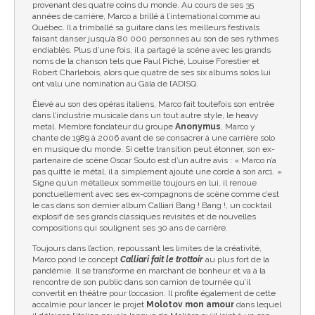
provenant des quatre coins du monde. Au cours de ses 35
années de carrière, Marco a brillé à l’international comme au
Québec. Il a trimballé sa guitare dans les meilleurs festivals
faisant danser jusqu’à 80 000 personnes au son de ses rythmes
endiablés. Plus d’une fois, il a partagé la scène avec les grands
noms de la chanson tels que Paul Piché, Louise Forestier et
Robert Charlebois, alors que quatre de ses six albums solos lui
ont valu une nomination au Gala de l’ADISQ.
Élevé au son des opéras italiens, Marco fait toutefois son entrée
dans l’industrie musicale dans un tout autre style, le heavy
metal. Membre fondateur du groupe
Anonymus
, Marco y
chante de 1989 à 2006 avant de se consacrer à une carrière solo
en musique du monde. Si cette transition peut étonner, son ex-
partenaire de scène Oscar Souto est d’un autre avis : « Marco n’a
pas quitté le métal, il a simplement ajouté une corde à son arc1. »
Signe qu’un métalleux sommeille toujours en lui, il renoue
ponctuellement avec ses ex-compagnons de scène comme c’est
le cas dans son dernier album Calliari Bang ! Bang !, un cocktail
explosif de ses grands classiques revisités et de nouvelles
compositions qui soulignent ses 30 ans de carrière.
Toujours dans l’action, repoussant les limites de la créativité,
Marco pond le concept
Calliari fait le trottoir
au plus fort de la
pandémie. Il se transforme en marchant de bonheur et va à la
rencontre de son public dans son camion de tournée qu’il
convertit en théâtre pour l’occasion. Il profite également de cette
accalmie pour lancer le projet
Molotov mon amour
dans lequel