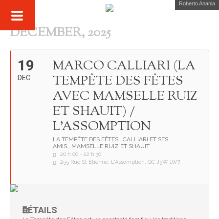
Roberto Anania
DECEMBER, 2025
19
MARCO CALLIARI (LA
TEMPÊTE DES FÊTES
DEC
AVEC MAMSELLE RUIZ
ET SHAUIT) /
L'ASSOMPTION
LA TEMPÊTE DES FÊTES...CALLIARI ET SES
AMIS...MAMSELLE RUIZ ET SHAUIT
20 h 00 - 22 h 30
255 Rue St Étienne, L'Assomption, QC J5W 1W7
DÉTAILS