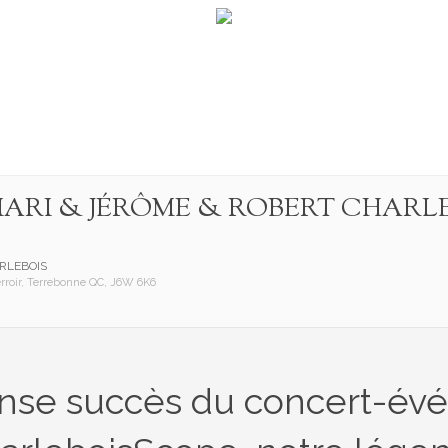
ARI & JÉRÔME & ROBERT CHARLE
RLEBOIS
erroir, Terrebonne QC, J6W 6K6
ense succès du concert-é