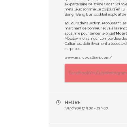
ex-partenaire de scène Oscar Souto es
métalleux sommeille toujours en lui
Bang ! Bang !, un cocktail explosif de
Toujours dans l’action, repoussant les
marchant de bonheur et va à la rencon
accalmie pour lancer le projet
Molo
Molotov mon amour compte déjà d
Calliari est définitivement à l’écoute
surprises.
www.marcocalliari.com/
Facebook
YouTube
Instagram
HEURE
(Vendredi) 17 h 00 - 19 h 00