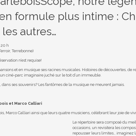
arleboisScope, notre lége
en formule plus intime : Ch
les autres…
à 20 h
erroir, Terrebonne)
éservation n’est requise!
nsons et en musique ses racines musicales. Histoires de découvertes, de renc
n ciné-parc imaginaire juché sur le toit d’un immeuble.
 dans ses souvenirs? Les fantômes de la musique ne meurent jamais.
ois et Marco Calliari
s, Marco Calliari ainsi que leurs quatre musiciens, célébrant leur joie de viv
Le répertoire sera composé du meil
occasions, un revisitera les composit
repousser leurs limites… imaginez l