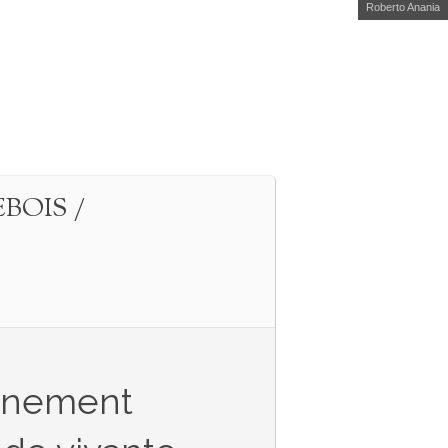
Roberto Anania
BOIS /
vénement