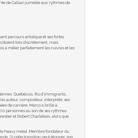
ante de Calliari jumelée aux rythmes de
nt parcours artistique et ses fortes
 côtoient très discrètement, mais
is à mêler parfaitement les cuivres et les
liennes. Québécois, fils d’immigrants,
ois auteur, compositeur, interprète, ses
es de carrière, Marco a brillé à
0 000 personnes au son de ses rythmes
restier et Robert Charlebois, alors que
le, le heavy metal. Membre fondateur du
e. Si cette transition peut étonner, son