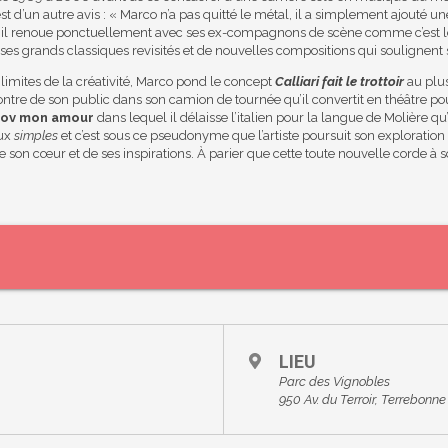
t d’un autre avis : « Marco n’a pas quitté le métal, il a simplement ajouté un
, il renoue ponctuellement avec ses ex-compagnons de scène comme c’est le
 ses grands classiques revisités et de nouvelles compositions qui soulignent 
 limites de la créativité, Marco pond le concept
Calliari fait le trottoir
au plus
tre de son public dans son camion de tournée qu’il convertit en théâtre pour
tov mon amour
dans lequel il délaisse l’italien pour la langue de Molière qu’
eux
simples
et c’est sous ce pseudonyme que l’artiste poursuit son exploration
 de son cœur et de ses inspirations. À parier que cette toute nouvelle corde à s
LIEU
Parc des Vignobles
950 Av. du Terroir, Terrebon