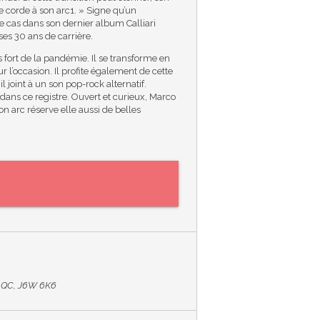
e corde à son arc1. » Signe qu’un
 cas dans son dernier album Calliari
ses 30 ans de carrière.
 fort de la pandémie. Il se transforme en
 l’occasion. Il profite également de cette
il joint à un son pop-rock alternatif.
 dans ce registre. Ouvert et curieux, Marco
on arc réserve elle aussi de belles
ne QC, J6W 6K6