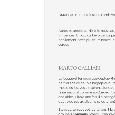
Durant 90 minutes, les deux amis vou
Après 30 ans de carrière, le nouveau 
influences. Un cocktail explosif de p
habilement. Avec plusieurs nouvelles 
cordes.
MARCO CALLIARI
La fougue et l’énergie que déploie
Ma
héritiers de ce double bagage culturel
mélodies festives s’inspirent d’une v
l’international comme au Québec. Il a
endiablés. Plus d’une fois, il a parta
quatre de ses six albums solos lui on
Élevé au son des opéras italiens, Mar
groupe
Anonymus
, Marco y chante 