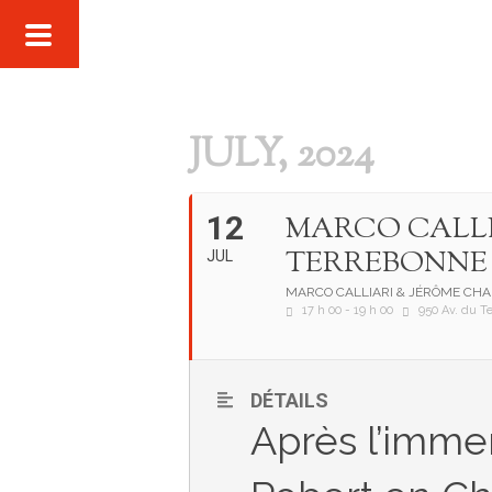
JULY, 2024
12
MARCO CALLI
TERREBONNE
JUL
MARCO CALLIARI & JÉRÔME CHA
17 h 00 - 19 h 00
950 Av. du T
DÉTAILS
Après l’imm