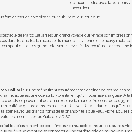
de façon inédite avec la voix puiss
l’accordéon!
s font danser en combinant leur culture et leur musique!
spectacle de Marco Calliari est un grand voyage qui retrace son impressionna
ièces dans lesquelles la musique du monde à l’italienne et le heavy métal se
compositions et ses grands classiques revisités, Marco réussit encore une fo
rco Calliari
sur une scène tirent assurément ses origines de ses racines ita
, sa musique est une ode au folklore italien qu’il modernise à sa guise. À la f
ariété de styles provenant des quatre coins du monde. Au cours de ses 35 anné
 trimballé sa guitare dans les meilleurs festivals faisant danser jusqu’à 8
gé la scène avec les grands noms de la chanson tels que Paul Piché, Louise Fo
t valu une nomination au Gala de l’ADISQ.
co fait toutefois son entrée dans l’industrie musicale dans un tout autre sty
de 1989 à 2006 avant de se consacrer à une carrière solo en musique du mond