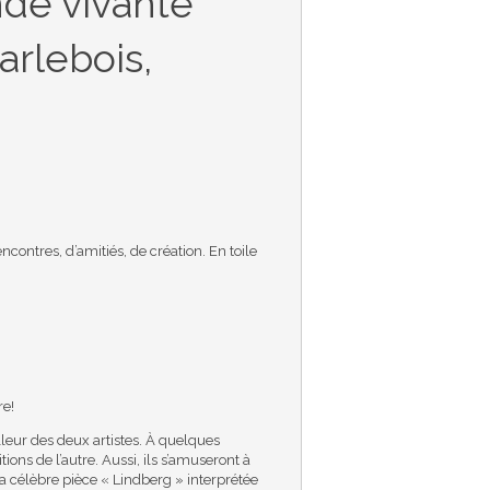
nde vivante
arlebois,
ontres, d’amitiés, de création. En toile
re!
leur des deux artistes. À quelques
ions de l’autre. Aussi, ils s’amuseront à
a célèbre pièce « Lindberg » interprétée