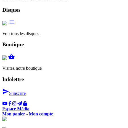
Disques
list
Voir tous les disques
Boutique
shopping_basket
Visitez notre boutique
Infolettre
send
S'inscrire
Espace Média
Mon panier
-
Mon compte