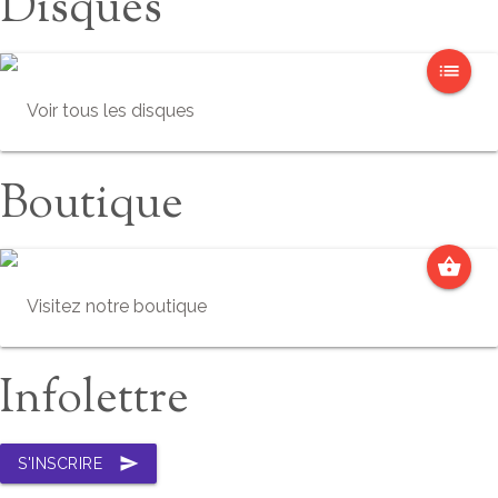
Disques
list
Voir tous les disques
Boutique
shopping_basket
Visitez notre boutique
Infolettre
send
S'INSCRIRE