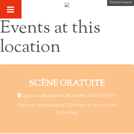
Roberto Anania
Events at this
location
SCÈNE GRATUITE
49 rue Lafontaine Chicoutimi, QC G7H 7Y7
Festival International Rythmes du monde de
Saguenay