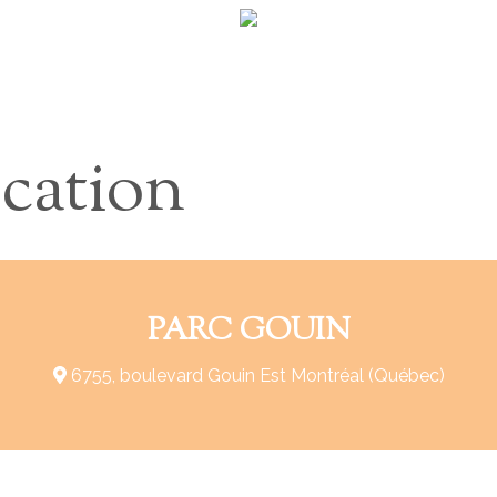
ocation
PARC GOUIN
6755, boulevard Gouin Est Montréal (Québec)