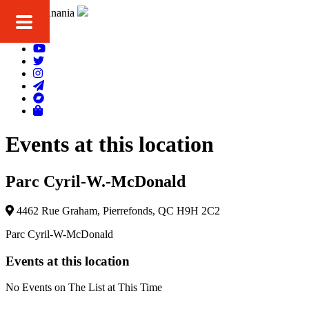
Roberto Anania
Devenez membre de Famiglia Nostra
Fan Club
Events at this location
T-Shirts – accessoires – musiques
Parc Cyril-W.-McDonald
Boutique
4462 Rue Graham, Pierrefonds, QC H9H 2C2
Parc Cyril-W-McDonald
Events at this location
Pour nous joindre
No Events on The List at This Time