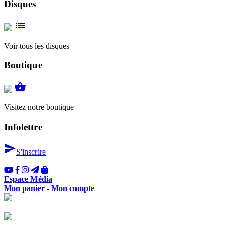
Contact
Disques
list
Voir tous les disques
Boutique
E viva la musica libera
shopping_basket
Visitez notre boutique
Infolettre
send
Vous rêvez de l’Italie?
S'inscrire
Espace Média
Mon panier
-
Mon compte