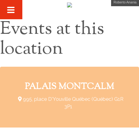
Roberto Anania
Events at this
location
PALAIS MONTCALM
995, place D'Youville Québec (Québec) G1R
3P1