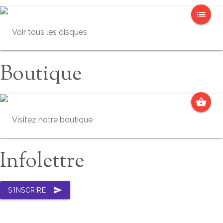
list
Voir tous les disques
Boutique
shopping_basket
Visitez notre boutique
Infolettre
send
S'INSCRIRE