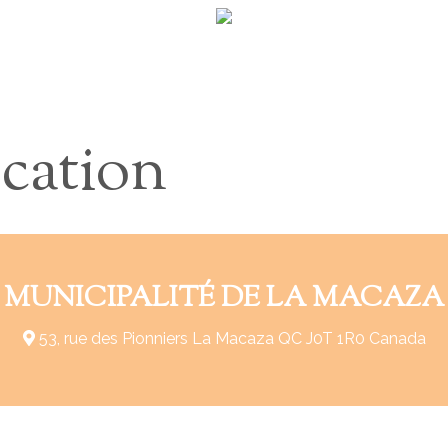
ocation
MUNICIPALITÉ DE LA MACAZA
53, rue des Pionniers La Macaza QC J0T 1R0 Canada