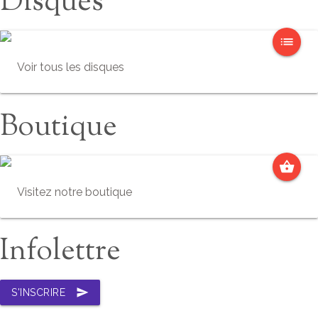
Disques
list
Voir tous les disques
Boutique
shopping_basket
Visitez notre boutique
Infolettre
send
S'INSCRIRE