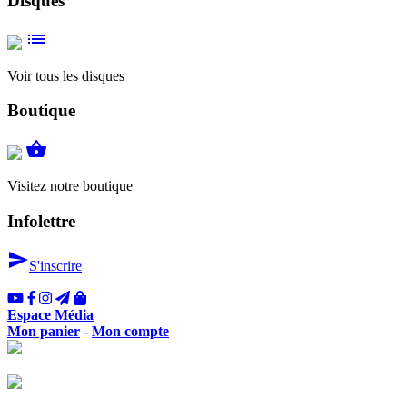
Disques
list
Voir tous les disques
Boutique
shopping_basket
Visitez notre boutique
Infolettre
send
S'inscrire
Espace Média
Mon panier
-
Mon compte