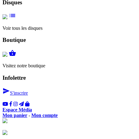
Disques
list
Voir tous les disques
Boutique
shopping_basket
Visitez notre boutique
Infolettre
send
S'inscrire
Espace Média
Mon panier
-
Mon compte