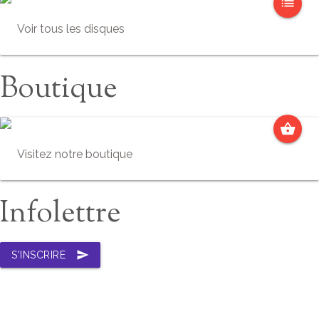
list
Voir tous les disques
Boutique
shopping_basket
Visitez notre boutique
Infolettre
send
S'INSCRIRE