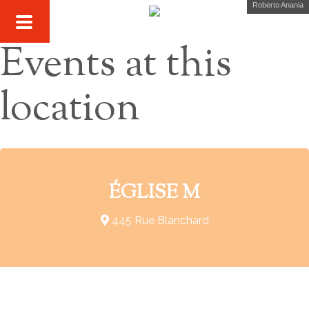
Roberto Anania
Events at this
location
ÉGLISE M
445 Rue Blanchard