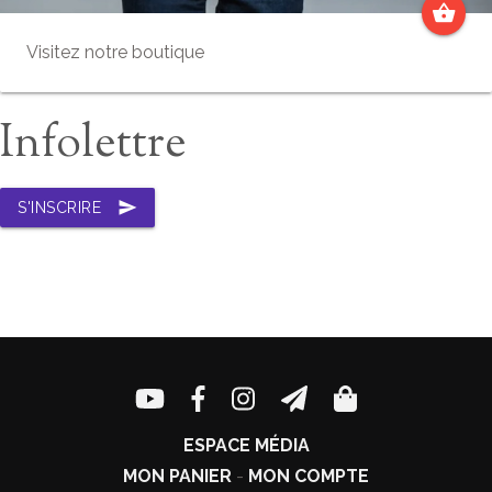
shopping_basket
Visitez notre boutique
Infolettre
send
S'INSCRIRE
ESPACE MÉDIA
MON PANIER
-
MON COMPTE