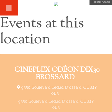
Roberto Anania
Events at this
location
CINEPLEX ODÉON DIX30
BROSSARD
9350 Boulevard Leduc, Brossard, QC J4Y
0B3
9350 Boulevard Leduc, Brossard, QC J4Y
0B3