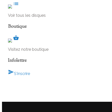
list
Voir tous les disques
Boutique
shopping_basket
Visitez notre boutique
Infolettre
send
S'inscrire