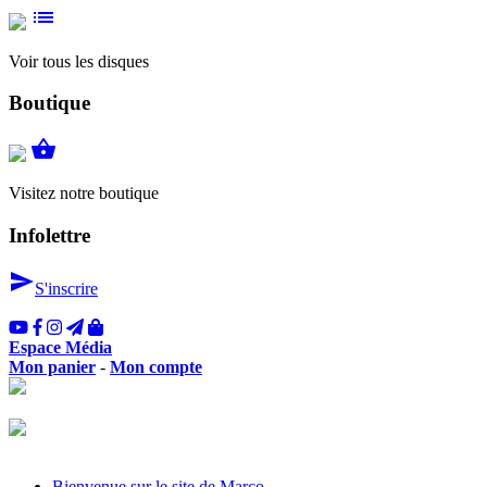
list
Voir tous les disques
Boutique
shopping_basket
Visitez notre boutique
Infolettre
send
S'inscrire
Espace Média
Mon panier
-
Mon compte
Bienvenue sur le site de Marco