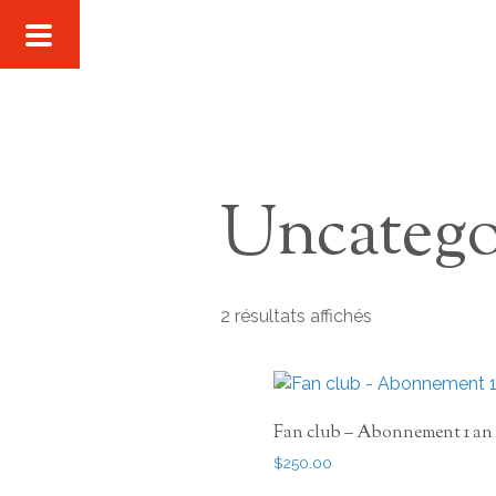
Uncatego
Trié
2 résultats affichés
par
popularité
Fan club – Abonnement 1 an
$
250.00