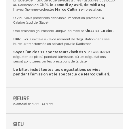
En quête de musique et de saveurs latines? Savourez LES DEUX
au Radiothon de
CKRL
le samedi 27 avril, de midi
à 14
h
avec l’homme-orchestre
Marco Calliari
en prestation.
U vinu vous présentera des vins d’importation privée de la
Calabre (sud de l’Italie).
Une émission gourmande unique, animée par
Jessica Lebbe.
CKRL
vous invite à vivre ce moment de dégustation dans ses
bureaux transformés en cabaret pour le Radiothon!
Soyez l’un des 12 spectateurs/invités VIP
à assister (et
déguster les plats!) pendant l’émission, où les dégustations
seront ponctuées par les prestations de l’artiste.
Le billet inclut toutes les dégustations servies
pendant l’émission et le spectacle de Marco Calliari.
HEURE
(Samedi) 12 h 00 - 14 h 00
LIEU