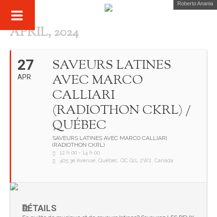
Roberto Anania
APRIL, 2024
27
SAVEURS LATINES
AVEC MARCO
APR
CALLIARI
(RADIOTHON CKRL) /
QUÉBEC
SAVEURS LATINES AVEC MARCO CALLIARI
(RADIOTHON CKRL)
12 h 00 - 14 h 00
405 3e Avenue, Québec, QC G1L 2W2, Canada
DÉTAILS