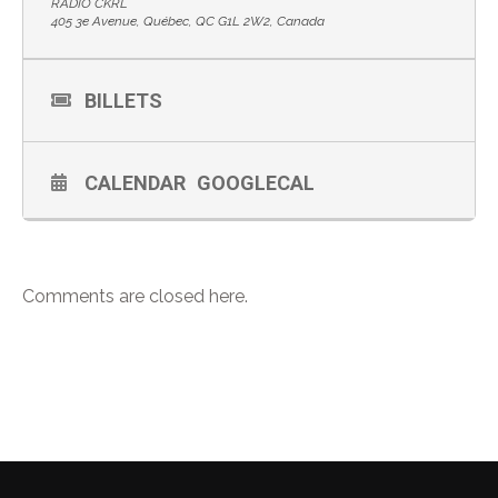
RADIO CKRL
405 3e Avenue, Québec, QC G1L 2W2, Canada
BILLETS
CALENDAR
GOOGLECAL
Comments are closed here.