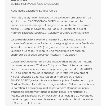
SOIRÉE HOMMAGE À LA BASILICATA
Avec Radio Lausberg & Anita Aloisio
Montréal, le 29 novembre 2021 – Le 10 décembre prochain, de
17h à 21h, au CAFFÈ CONCA D’ORO, aura lieu un double
lancement en hommage à la région de la Basilicata : le nouveau
single « Lucani in Québec » de Radio Lausberg et le projet
hybride Basilicata Secrets, A Culinary Journey d’Anita Aloisio.
La soirée débutera avec le lancement du nouveau single «
Lucani in Québec » de Radio Lausberg, originaire de la Basilicata.
Après leur venue en 2019, le groupe a été si marqué par le
Québec que ça leur a inspiré une magnifique chanson en
l’honneur de la belle province: « Lucani in Québec ».
Lucani in Québec est une riche collaboration artistique mettant
de l’avant le talent d’Enrico « Erriquez » Greppi, feu chanteur,
poète, musicien fondateur du populaire groupe BANDABARDÒ,
qui a co-écrit et réalisé la chanson. On y retrouve également
FINAZ, virtuose guitariste italien et membre du groupe
BANDABARDÒ, qui a mis sa touche à la pièce. Finalement, il y a
Borrkia (Stefano Toncelli) au mixage et Marco Calliari, aux voix et à
la narration. Le vidéoclip, réalisé par Alberto Comandini, nous
transporte directement dans le magnifique Parc National du
Pollino, en Basilicata, où on peut sentir la nostalgie du voyage et
des échanges musicaux d’une époque post-pandémique entre
le Québec et la Lucania.