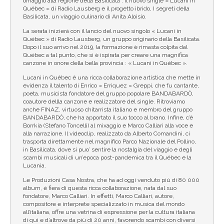
omaggio alla regione della Basilicata : il nuovo single « Lucani in
Québec » di Radio Lausberg e il progetto ibrido, I segreti della
Basilicata, un viaggio culinario di Anita Aloisio.
La serata inizierà con il lancio del nuovo singolo « Lucani in
Québec » di Radio Lausberg, un gruppo originario della Basilicata.
Dopo il suo arrivo nel 2019, la formazione è rimasta colpita dal
Québec a tal punto, che si è ispirata per creare una magnifica
canzone in onore della bella provincia : « Lucani in Québec ».
Lucani in Québec è una ricca collaborazione artistica che mette in
evidenza il talento di Enrico « Erriquez » Greppi, che fu cantante,
poeta, musicista fondatore del gruppo popolare BANDABARDÒ,
coautore dellla canzone e realizzatore del single. Ritroviamo
anche FINAZ, virtuoso chitarrista italiano e membro del gruppo
BANDABARDÒ, che ha apportato il suo tocco al brano. Infine, c’è
Borrkia (Stefano Toncelli) al mixaggio e Marco Calliari alla voce e
alla narrazione. Il videoclip, realizzato da Alberto Comandini, ci
trasporta direttamente nel magnifico Parco Nazionale del Pollino,
in Basilicata, dove si puo’ sentire la nostalgia del viaggio e degli
scambi musicali di un’epoca post-pandemica tra il Québec e la
Lucania.
Le Produzioni Casa Nostra, che ha ad oggi venduto più di 80 000
album, è fiera di questa ricca collaborazione, nata dal suo
fondatore, Marco Calliari. In effetti, Marco Calliari, autore,
compositore e interprete specializzato in musica del mondo
all’italiana, offre una vetrina di espressione per la cultura italiana
di qui e d’altrove da più di 20 anni, favorendo scambi con diversi