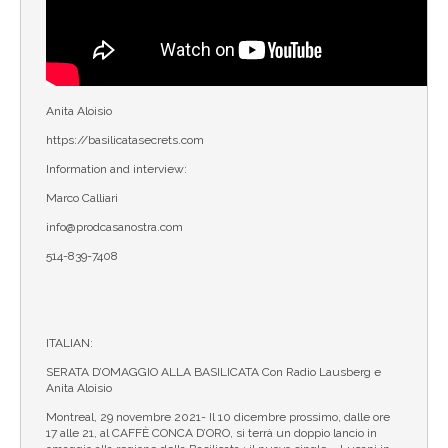
Anita Aloisio
https://basilicatasecrets.com
Information and interview:
Marco Calliari
info@prodcasanostra.com
514-839-7408
ITALIAN:
SERATA D’OMAGGIO ALLA BASILICATA Con Radio Lausberg e
Anita Aloisio
Montreal, 29 novembre 2021- Il 10 dicembre prossimo, dalle ore
17 alle 21, al CAFFÈ CONCA D’ORO, si terrà un doppio lancio in