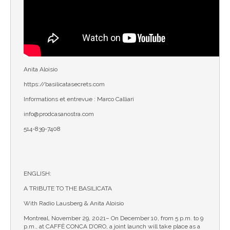
Anita Aloisio
https://basilicatasecrets.com
Informations et entrevue : Marco Calliari
info@prodcasanostra.com
514-839-7408
ENGLISH:
A TRIBUTE TO THE BASILICATA
With Radio Lausberg & Anita Aloisio
Montreal, November 29, 2021– On December 10, from 5 p.m. to 9
p.m., at CAFFÈ CONCA D’ORO, a joint launch will take place as a