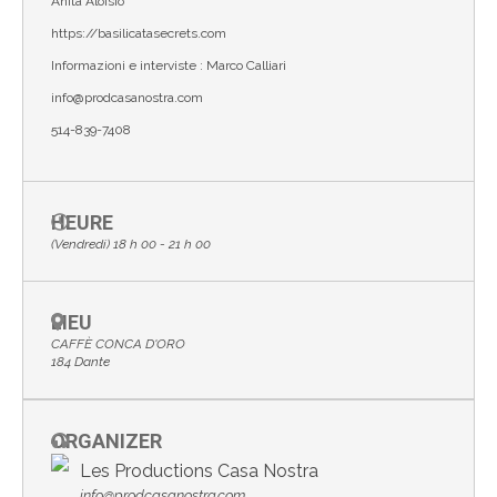
Anita Aloisio
https://basilicatasecrets.com
Informazioni e interviste : Marco Calliari
info@prodcasanostra.com
514-839-7408
HEURE
(Vendredi) 18 h 00 - 21 h 00
LIEU
CAFFÈ CONCA D'ORO
184 Dante
ORGANIZER
Les Productions Casa Nostra
info@prodcasanostra.com