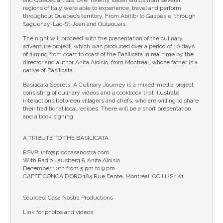
and Quebec artists. Over twenty Italian artists from several
regions of Italy were able to experience, travel and perform
throughout Quebec’s territory. From Abitibi to Gaspésie, through
Saguenay-Lac-St-Jean and Outaouais.
The night will proceed with the presentation of the culinary
adventure project, which was produced over a period of 10 days
of filming from coast to coast of the Basilicata in real time by the
director and author Anita Aloisio, from Montréal, whose father is a
native of Basilicata.
Basilicata Secrets, A Culinary Journey is a mixed-media project
consisting of culinary videos and a cookbook that illustrate
interactions between villagers and chefs, who are willing to share
their traditional local recipes. There will be a short presentation
and a book signing.
A TRIBUTE TO THE BASILICATA
RSVP: info@prodcasanostra.com
With Radio Lausberg & Anita Aloisio
December 10th from 5 pm to 9 pm
CAFFÈ CONCA D’ORO 184 Rue Dante, Montréal, QC H2S 1K1
Sources: Casa Nostra Productions
Link for photos and videos: