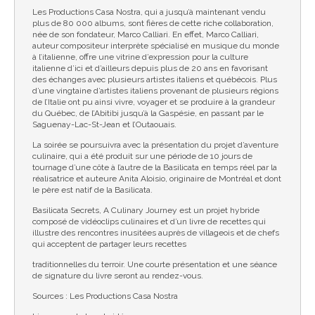
Les Productions Casa Nostra, qui a jusqu’à maintenant vendu
plus de 80 000 albums, sont fières de cette riche collaboration,
née de son fondateur, Marco Calliari. En effet, Marco Calliari,
auteur compositeur interprète spécialisé en musique du monde
à l’italienne, offre une vitrine d’expression pour la culture
italienne d’ici et d’ailleurs depuis plus de 20 ans en favorisant
des échanges avec plusieurs artistes italiens et québécois. Plus
d’une vingtaine d’artistes italiens provenant de plusieurs régions
de l’Italie ont pu ainsi vivre, voyager et se produire à la grandeur
du Québec, de l’Abitibi jusqu’à la Gaspésie, en passant par le
Saguenay-Lac-St-Jean et l’Outaouais.
La soirée se poursuivra avec la présentation du projet d’aventure
culinaire, qui a été produit sur une période de 10 jours de
tournage d’une côte à l’autre de la Basilicata en temps réel par la
réalisatrice et auteure Anita Aloisio, originaire de Montréal et dont
le père est natif de la Basilicata.
Basilicata Secrets, A Culinary Journey est un projet hybride
composé de vidéoclips culinaires et d’un livre de recettes qui
illustre des rencontres inusitées auprès de villageois et de chefs
qui acceptent de partager leurs recettes
traditionnelles du terroir. Une courte présentation et une séance
de signature du livre seront au rendez-vous.
Sources : Les Productions Casa Nostra