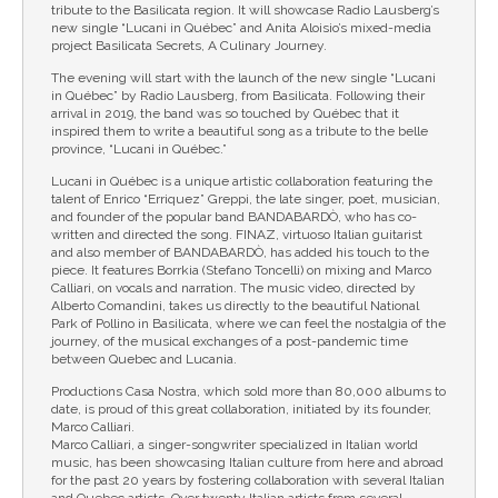
tribute to the Basilicata region. It will showcase Radio Lausberg’s
new single “Lucani in Québec” and Anita Aloisio’s mixed-media
project Basilicata Secrets, A Culinary Journey.
The evening will start with the launch of the new single “Lucani
in Québec” by Radio Lausberg, from Basilicata. Following their
arrival in 2019, the band was so touched by Québec that it
inspired them to write a beautiful song as a tribute to the belle
province, “Lucani in Québec.”
Lucani in Québec is a unique artistic collaboration featuring the
talent of Enrico “Erriquez” Greppi, the late singer, poet, musician,
and founder of the popular band BANDABARDÒ, who has co-
written and directed the song. FINAZ, virtuoso Italian guitarist
and also member of BANDABARDÒ, has added his touch to the
piece. It features Borrkia (Stefano Toncelli) on mixing and Marco
Calliari, on vocals and narration. The music video, directed by
Alberto Comandini, takes us directly to the beautiful National
Park of Pollino in Basilicata, where we can feel the nostalgia of the
journey, of the musical exchanges of a post-pandemic time
between Quebec and Lucania.
Productions Casa Nostra, which sold more than 80,000 albums to
date, is proud of this great collaboration, initiated by its founder,
Marco Calliari.
Marco Calliari, a singer-songwriter specialized in Italian world
music, has been showcasing Italian culture from here and abroad
for the past 20 years by fostering collaboration with several Italian