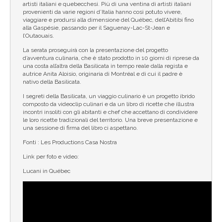
artisti italiani e quebecchesi. Più di una ventina di artisti italiani
provenienti da varie regioni d’Italia hanno così potuto vivere,
viaggiare e prodursi alla dimensione del Québec, dell’Abitibi fino
alla Gaspésie, passando per il Saguenay-Lac-St-Jean e
l’Outaouais.
La serata proseguirà con la presentazione del progetto
d’avventura culinaria, che è stato prodotto in 10 giorni di riprese da
una costa all’altra della Basilicata in tempo reale dalla regista e
autrice Anita Aloisio, originaria di Montréal e di cui il padre è
nativo della Basilicata.
I segreti della Basilicata, un viaggio culinario è un progetto ibrido
composto da videoclip culinari e da un libro di ricette che illustra
incontri insoliti con gli abitanti e chef che accettano di condividere
le loro ricette tradizionali del territorio. Una breve presentazione e
una sessione di firma del libro ci aspettano.
Fonti : Les Productions Casa Nostra
Link per foto e video:
Lucani in Québec