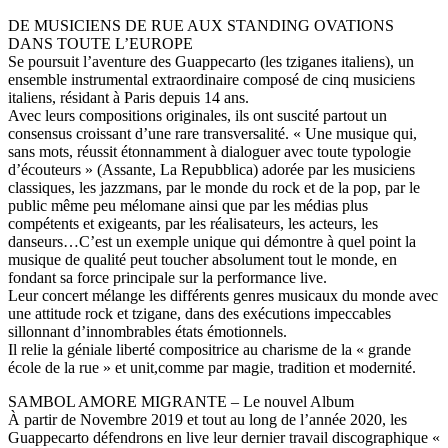
DE MUSICIENS DE RUE AUX STANDING OVATIONS
DANS TOUTE L’EUROPE
Se poursuit l’aventure des Guappecarto (les tziganes italiens), un
ensemble instrumental extraordinaire composé de cinq musiciens
italiens, résidant à Paris depuis 14 ans.
Avec leurs compositions originales, ils ont suscité partout un
consensus croissant d’une rare transversalité. « Une musique qui,
sans mots, réussit étonnamment à dialoguer avec toute typologie
d’écouteurs » (Assante, La Repubblica) adorée par les musiciens
classiques, les jazzmans, par le monde du rock et de la pop, par le
public même peu mélomane ainsi que par les médias plus
compétents et exigeants, par les réalisateurs, les acteurs, les
danseurs…C’est un exemple unique qui démontre à quel point la
musique de qualité peut toucher absolument tout le monde, en
fondant sa force principale sur la performance live.
Leur concert mélange les différents genres musicaux du monde avec
une attitude rock et tzigane, dans des exécutions impeccables
sillonnant d’innombrables états émotionnels.
Il relie la géniale liberté compositrice au charisme de la « grande
école de la rue » et unit,comme par magie, tradition et modernité.
SAMBOL AMORE MIGRANTE – Le nouvel Album
À partir de Novembre 2019 et tout au long de l’année 2020, les
Guappecarto défendrons en live leur dernier travail discographique «