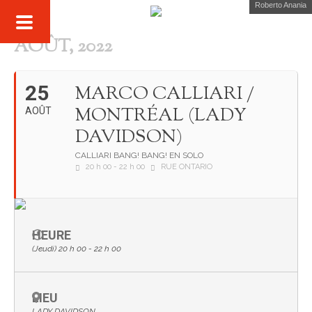
Roberto Anania
AOÛT, 2022
25
MARCO CALLIARI /
MONTRÉAL (LADY
AOÛT
DAVIDSON)
CALLIARI BANG! BANG! EN SOLO
20 h 00 - 22 h 00
RUE ONTARIO
HEURE
(Jeudi) 20 h 00 - 22 h 00
LIEU
LADY DAVIDSON