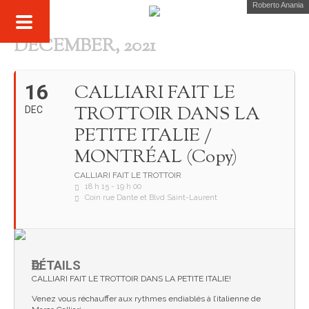
Roberto Anania
DECEMBER, 2021
16
CALLIARI FAIT LE
TROTTOIR DANS LA
DEC
PETITE ITALIE /
MONTRÉAL (Copy)
CALLIARI FAIT LE TROTTOIR
18 h 15 - 19 h 00
Coin rue Dante et Blvd Saint-Laurent
DÉTAILS
CALLIARI FAIT LE TROTTOIR DANS LA PETITE ITALIE!
Venez vous réchauffer aux rythmes endiablés à l’italienne de